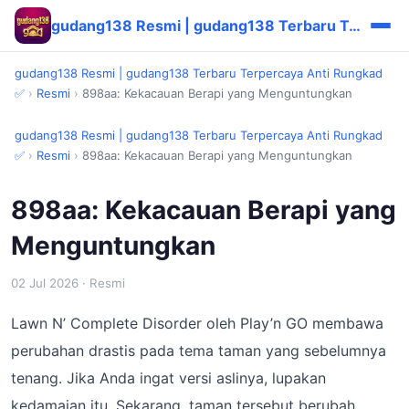
gudang138 Resmi | gudang138 Terbaru Terpercaya Anti Rungkad ✅
gudang138 Resmi | gudang138 Terbaru Terpercaya Anti Rungkad
✅
›
Resmi
›
898aa: Kekacauan Berapi yang Menguntungkan
gudang138 Resmi | gudang138 Terbaru Terpercaya Anti Rungkad
✅
›
Resmi
›
898aa: Kekacauan Berapi yang Menguntungkan
898aa: Kekacauan Berapi yang
Menguntungkan
02 Jul 2026
· Resmi
Lawn N’ Complete Disorder oleh Play’n GO membawa
perubahan drastis pada tema taman yang sebelumnya
tenang. Jika Anda ingat versi aslinya, lupakan
kedamaian itu. Sekarang, taman tersebut berubah