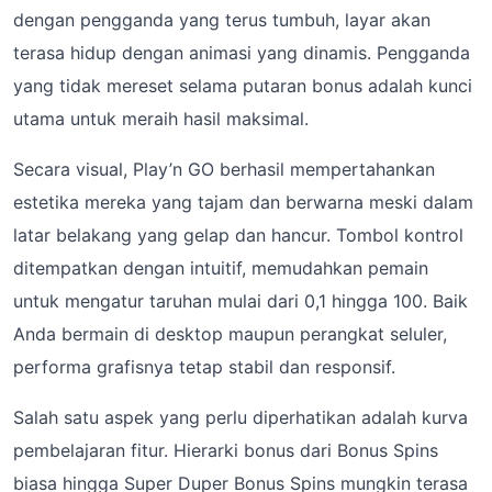
dengan pengganda yang terus tumbuh, layar akan
terasa hidup dengan animasi yang dinamis. Pengganda
yang tidak mereset selama putaran bonus adalah kunci
utama untuk meraih hasil maksimal.
Secara visual, Play’n GO berhasil mempertahankan
estetika mereka yang tajam dan berwarna meski dalam
latar belakang yang gelap dan hancur. Tombol kontrol
ditempatkan dengan intuitif, memudahkan pemain
untuk mengatur taruhan mulai dari 0,1 hingga 100. Baik
Anda bermain di desktop maupun perangkat seluler,
performa grafisnya tetap stabil dan responsif.
Salah satu aspek yang perlu diperhatikan adalah kurva
pembelajaran fitur. Hierarki bonus dari Bonus Spins
biasa hingga Super Duper Bonus Spins mungkin terasa