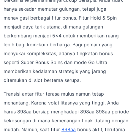
Mekanisme permainannya cukup berlapis. Anda tidak
hanya sekadar memutar gulungan, tetapi juga
menavigasi berbagai fitur bonus. Fitur Hold & Spin
menjadi daya tarik utama, di mana gulungan
berkembang menjadi 5×4 untuk memberikan ruang
lebih bagi koin-koin berharga. Bagi pemain yang
menyukai kompleksitas, adanya tingkatan bonus
seperti Super Bonus Spins dan mode Go Ultra
memberikan kedalaman strategis yang jarang
ditemukan di slot bertema serupa.
Transisi antar fitur terasa mulus namun tetap
menantang. Karena volatilitasnya yang tinggi, Anda
harus 898aa bersiap menghadapi 898aa 898aa periode
kekosongan di mana kemenangan tidak datang dengan
mudah. Namun, saat fitur
898aa
bonus aktif, terutama