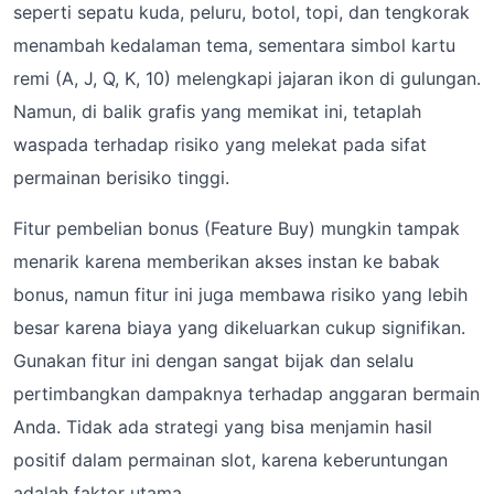
seperti sepatu kuda, peluru, botol, topi, dan tengkorak
menambah kedalaman tema, sementara simbol kartu
remi (A, J, Q, K, 10) melengkapi jajaran ikon di gulungan.
Namun, di balik grafis yang memikat ini, tetaplah
waspada terhadap risiko yang melekat pada sifat
permainan berisiko tinggi.
Fitur pembelian bonus (Feature Buy) mungkin tampak
menarik karena memberikan akses instan ke babak
bonus, namun fitur ini juga membawa risiko yang lebih
besar karena biaya yang dikeluarkan cukup signifikan.
Gunakan fitur ini dengan sangat bijak dan selalu
pertimbangkan dampaknya terhadap anggaran bermain
Anda. Tidak ada strategi yang bisa menjamin hasil
positif dalam permainan slot, karena keberuntungan
adalah faktor utama.