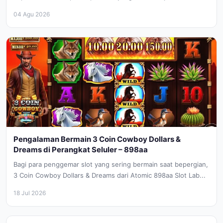
Raidmark, sebuah permainan...
04 Agu 2026
Pengalaman Bermain 3 Coin Cowboy Dollars &
Dreams di Perangkat Seluler – 898aa
Bagi para penggemar slot yang sering bermain saat bepergian,
3 Coin Cowboy Dollars & Dreams dari Atomic 898aa Slot Lab...
18 Jul 2026