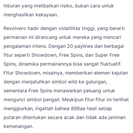
hiburan yang melibatkan risiko, bukan cara untuk
menghasilkan kekayaan.
Revolvero hadir dengan volatilitas tinggi, yang berarti
permainan ini dirancang untuk mereka yang mencari
pengalaman intens. Dengan 20 paylines dan berbagai
fitur seperti Showdown, Free Spins, dan Super Free
Spins, dinamika permainannya bisa sangat fluktuatif.
Fitur Showdown, misalnya, memberikan elemen kejutan
dengan menjatuhkan simbol wild ke gulungan,
sementara Free Spins menawarkan peluang untuk
mengunci simbol pengali. Meskipun fitur-fitur ini terlihat
menggiurkan, ingatlah bahwa 898aa hasil setiap
putaran ditentukan secara acak dan tidak ada jaminan
kemenangan.